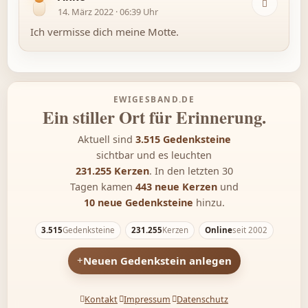
14. März 2022 · 06:39 Uhr
Ich vermisse dich meine Motte.
EWIGESBAND.DE
Ein stiller Ort für Erinnerung.
Aktuell sind
3.515 Gedenk­steine
sichtbar und es leuchten
231.255 Kerzen
. In den letzten 30
Tagen kamen
443 neue Kerzen
und
10 neue Gedenk­steine
hinzu.
3.515
Gedenksteine
231.255
Kerzen
Online
seit 2002
Neuen Gedenkstein anlegen
Kontakt
Impressum
Datenschutz